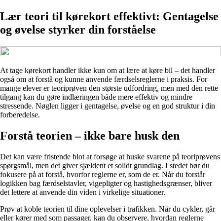
Lær teori til kørekort effektivt: Gentagelse
og øvelse styrker din forståelse
At tage kørekort handler ikke kun om at lære at køre bil – det handler
også om at forstå og kunne anvende færdselsreglerne i praksis. For
mange elever er teoriprøven den største udfordring, men med den rette
tilgang kan du gøre indlæringen både mere effektiv og mindre
stressende. Nøglen ligger i gentagelse, øvelse og en god struktur i din
forberedelse.
Forstå teorien – ikke bare husk den
Det kan være fristende blot at forsøge at huske svarene på teoriprøvens
spørgsmål, men det giver sjældent et solidt grundlag. I stedet bør du
fokusere på at forstå, hvorfor reglerne er, som de er. Når du forstår
logikken bag færdselstavler, vigepligter og hastighedsgrænser, bliver
det lettere at anvende din viden i virkelige situationer.
Prøv at koble teorien til dine oplevelser i trafikken. Når du cykler, går
eller kører med som passager, kan du observere, hvordan reglerne