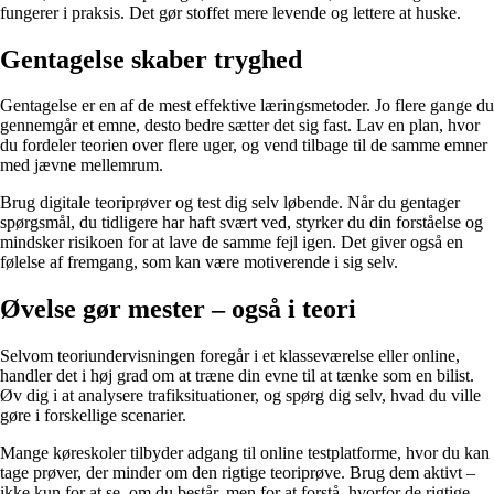
fungerer i praksis. Det gør stoffet mere levende og lettere at huske.
Gentagelse skaber tryghed
Gentagelse er en af de mest effektive læringsmetoder. Jo flere gange du
gennemgår et emne, desto bedre sætter det sig fast. Lav en plan, hvor
du fordeler teorien over flere uger, og vend tilbage til de samme emner
med jævne mellemrum.
Brug digitale teoriprøver og test dig selv løbende. Når du gentager
spørgsmål, du tidligere har haft svært ved, styrker du din forståelse og
mindsker risikoen for at lave de samme fejl igen. Det giver også en
følelse af fremgang, som kan være motiverende i sig selv.
Øvelse gør mester – også i teori
Selvom teoriundervisningen foregår i et klasseværelse eller online,
handler det i høj grad om at træne din evne til at tænke som en bilist.
Øv dig i at analysere trafiksituationer, og spørg dig selv, hvad du ville
gøre i forskellige scenarier.
Mange køreskoler tilbyder adgang til online testplatforme, hvor du kan
tage prøver, der minder om den rigtige teoriprøve. Brug dem aktivt –
ikke kun for at se, om du består, men for at forstå, hvorfor de rigtige