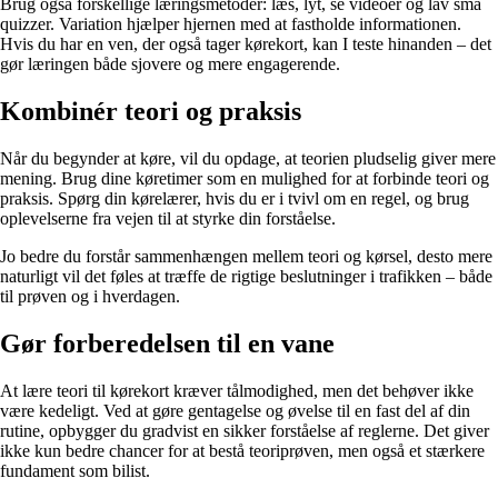
Brug også forskellige læringsmetoder: læs, lyt, se videoer og lav små
quizzer. Variation hjælper hjernen med at fastholde informationen.
Hvis du har en ven, der også tager kørekort, kan I teste hinanden – det
gør læringen både sjovere og mere engagerende.
Kombinér teori og praksis
Når du begynder at køre, vil du opdage, at teorien pludselig giver mere
mening. Brug dine køretimer som en mulighed for at forbinde teori og
praksis. Spørg din kørelærer, hvis du er i tvivl om en regel, og brug
oplevelserne fra vejen til at styrke din forståelse.
Jo bedre du forstår sammenhængen mellem teori og kørsel, desto mere
naturligt vil det føles at træffe de rigtige beslutninger i trafikken – både
til prøven og i hverdagen.
Gør forberedelsen til en vane
At lære teori til kørekort kræver tålmodighed, men det behøver ikke
være kedeligt. Ved at gøre gentagelse og øvelse til en fast del af din
rutine, opbygger du gradvist en sikker forståelse af reglerne. Det giver
ikke kun bedre chancer for at bestå teoriprøven, men også et stærkere
fundament som bilist.