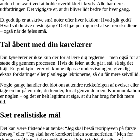
anden har svært ved at holde overblikket i kryds. Alle har deres
udfordringer. Det vigtigste er, at du bliver lidt bedre for hver gang.
Et godt tip er at skrive små noter efter hver lektion: Hvad gik godt?
Hvad vil du øve næste gang? Det hjælper dig med at se fremskridtene
– også når de føles små.
Tal åbent med din kørelærer
Din kørelærer er ikke kun der for at lære dig reglerne – men også for at
støtte dig gennem processen. Hvis du føler, at du går i stå, så sig det
højt. En god kørelærer vil kunne tilpasse undervisningen, give dig
ekstra forklaringer eller planlægge lektionerne, så du får mere selvtillid.
Nogle gange handler det blot om at ændre rækkefølgen af øvelser eller
tage en tur på en rute, du kender, for at genvinde roen. Kommunikation
er nøglen – og det er helt legitimt at sige, at du har brug for lidt mere
tid.
Sæt realistiske mål
Det kan være fristende at tænke: “Jeg skal bestå teoriprøven på første
forsøg” eller “Jeg skal have kørekort inden sommerferien.” Men for
stramme mål kan skabe unødigt pres. Prøv i stedet at sætte små,