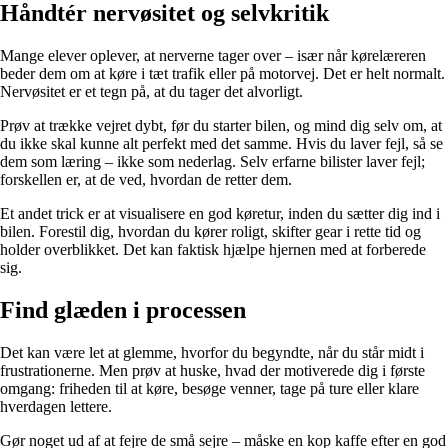
Håndtér nervøsitet og selvkritik
Mange elever oplever, at nerverne tager over – især når kørelæreren
beder dem om at køre i tæt trafik eller på motorvej. Det er helt normalt.
Nervøsitet er et tegn på, at du tager det alvorligt.
Prøv at trække vejret dybt, før du starter bilen, og mind dig selv om, at
du ikke skal kunne alt perfekt med det samme. Hvis du laver fejl, så se
dem som læring – ikke som nederlag. Selv erfarne bilister laver fejl;
forskellen er, at de ved, hvordan de retter dem.
Et andet trick er at visualisere en god køretur, inden du sætter dig ind i
bilen. Forestil dig, hvordan du kører roligt, skifter gear i rette tid og
holder overblikket. Det kan faktisk hjælpe hjernen med at forberede
sig.
Find glæden i processen
Det kan være let at glemme, hvorfor du begyndte, når du står midt i
frustrationerne. Men prøv at huske, hvad der motiverede dig i første
omgang: friheden til at køre, besøge venner, tage på ture eller klare
hverdagen lettere.
Gør noget ud af at fejre de små sejre – måske en kop kaffe efter en god