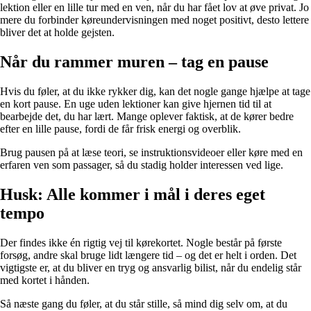
lektion eller en lille tur med en ven, når du har fået lov at øve privat. Jo
mere du forbinder køreundervisningen med noget positivt, desto lettere
bliver det at holde gejsten.
Når du rammer muren – tag en pause
Hvis du føler, at du ikke rykker dig, kan det nogle gange hjælpe at tage
en kort pause. En uge uden lektioner kan give hjernen tid til at
bearbejde det, du har lært. Mange oplever faktisk, at de kører bedre
efter en lille pause, fordi de får frisk energi og overblik.
Brug pausen på at læse teori, se instruktionsvideoer eller køre med en
erfaren ven som passager, så du stadig holder interessen ved lige.
Husk: Alle kommer i mål i deres eget
tempo
Der findes ikke én rigtig vej til kørekortet. Nogle består på første
forsøg, andre skal bruge lidt længere tid – og det er helt i orden. Det
vigtigste er, at du bliver en tryg og ansvarlig bilist, når du endelig står
med kortet i hånden.
Så næste gang du føler, at du står stille, så mind dig selv om, at du