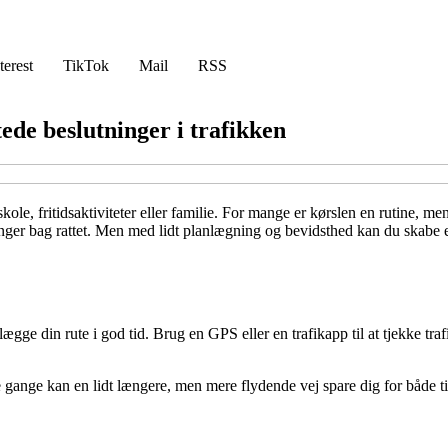
terest
TikTok
Mail
RSS
tede beslutninger i trafikken
le, fritidsaktiviteter eller familie. For mange er kørslen en rutine, men 
ninger bag rattet. Men med lidt planlægning og bevidsthed kan du skabe 
nlægge din rute i god tid. Brug en GPS eller en trafikapp til at tjekke t
gange kan en lidt længere, men mere flydende vej spare dig for både tid og