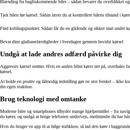
Blænding fra bagfrakommende biler – sådan bevarer du overblikket og
Tjek bilen før kørsel: Sådan lærer du at kontrollere bilens tilstand i kø
Find koblingspunktet: Sådan får du en glidende og sikker start under k
Bevar dine glatbanefærdigheder i hverdagen gennem bevidst kørsel
Undgå at lade andres adfærd påvirke dig
Aggressiv kørsel smitter. Hvis en anden bilist kører tæt på, overhaler fa
kørsel.
At holde en positiv og tålmodig indstilling gør en stor forskel – ikke 
din egen reaktion.
Brug teknologi med omtanke
Moderne biler og smartphones tilbyder mange hjælpemidler – fra naviga
du kører, og undgå at bruge telefonen undervejs, medmindre du har hån
Hvis du bruger en app til at følge trafikken, så lad den køre i baggrund