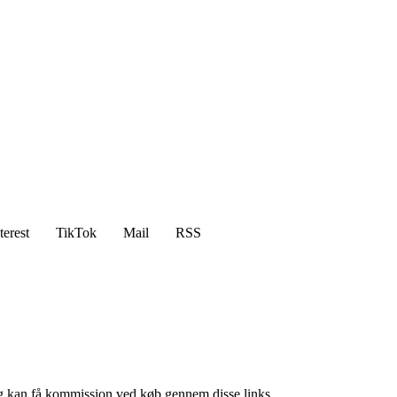
terest
TikTok
Mail
RSS
, og kan få kommission ved køb gennem disse links.