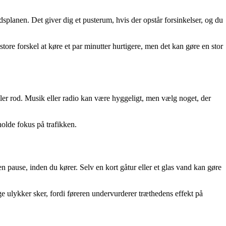
dsplanen. Det giver dig et pusterum, hvis der opstår forsinkelser, og du
tore forskel at køre et par minutter hurtigere, men det kan gøre en stor
j eller rod. Musik eller radio kan være hyggeligt, men vælg noget, der
holde fokus på trafikken.
 en pause, inden du kører. Selv en kort gåtur eller et glas vand kan gøre
nge ulykker sker, fordi føreren undervurderer træthedens effekt på