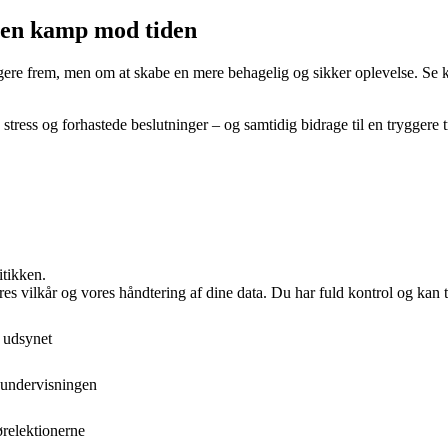
e en kamp mod tiden
ere frem, men om at skabe en mere behagelig og sikker oplevelse. Se k
ess og forhastede beslutninger – og samtidig bidrage til en tryggere tra
itikken.
res vilkår og vores håndtering af dine data. Du har fuld kontrol og kan t
 udsynet
reundervisningen
ørelektionerne