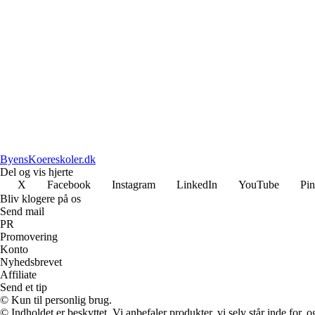
ByensKoereskoler.dk
Del og vis hjerte
X
Facebook
Instagram
LinkedIn
YouTube
Pin
Bliv klogere på os
Send mail
PR
Promovering
Konto
Nyhedsbrevet
Affiliate
Send et tip
© Kun til personlig brug.
© Indholdet er beskyttet. Vi anbefaler produkter, vi selv står inde for