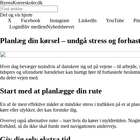
ByensKoereskoler.dk
Del og vis hjerte
X
Facebook
Instagram
LinkedIn
YouTube
Pin
Login
Bliv medlem
Nyhedsbrevet
Planlæg din kørsel – undgå stress og forhas
Hver dag bevæger tusindvis af danskere sig ud på vejene – til arbejde, sko
tidspres og uforudsete hændelser kan hurtigt føre til forhastede beslut
du deler vejen med.
Start med at planlægge din rute
En af de mest effektive måder at mindske stress i trafikken på er at pla
køer eller ulykker, der kan forsinke dig.
Overvej også alternative ruter – især hvis du kører i myldretiden. Nogle 
forhånd, så du ikke skal fumle med navigationen undervejs.
Giv dig selv ekstra tid