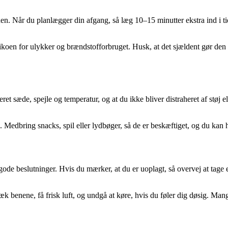
 den. Når du planlægger din afgang, så læg 10–15 minutter ekstra ind i ti
ikoen for ulykker og brændstofforbruget. Husk, at det sjældent gør den s
steret sæde, spejle og temperatur, og at du ikke bliver distraheret af stø
 Medbring snacks, spil eller lydbøger, så de er beskæftiget, og du kan 
e gode beslutninger. Hvis du mærker, at du er uoplagt, så overvej at tage
ræk benene, få frisk luft, og undgå at køre, hvis du føler dig døsig. Ma