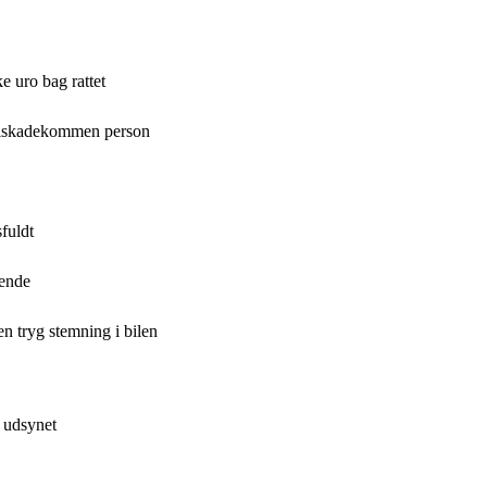
 uro bag rattet
 tilskadekommen person
fuldt
rende
n tryg stemning i bilen
 udsynet