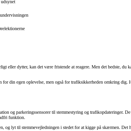
 udsynet
reundervisningen
ørelektionerne
rligt eller dytter, kan det være fristende at reagere. Men det bedste, du
kun for din egen oplevelse, men også for trafiksikkerheden omkring dig.
tion og parkeringssensorer til stemmestyring og trafikopdateringer. De
dfri funktion.
en, og lyt til stemmevejledningen i stedet for at kigge på skærmen. Det 